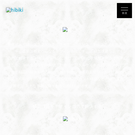
目次
響株式会社は、グラフィックデザイナー、クリエイティブディレクタ
ー、中小企業診断士からなるデザイン会社です。
「経営課題をデザイン
の力で解決する」 をミッションに掲げ、2021年に茨城県水戸市で創業し
ました。
Webサイトや印刷物、動画、デジタルサイネージ、スマホアプ
リなど幅広い媒体を武器に、
企画・制作から運用までワンストップでの
対応が可能です。
人材採用、販売促進、ブランド構築などの経営課題
に“響く”、
新たな体験を日々創作し続けています。
経営課題をデザインの力で解決する