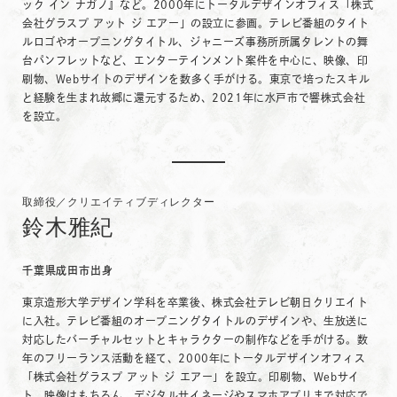
ック イン ナガノ』など。2000年にトータルデザインオフィス「株式
会社グラスプ アット ジ エアー」の設立に参画。テレビ番組のタイト
ルロゴやオープニングタイトル、ジャニーズ事務所所属タレントの舞
台パンフレットなど、エンターテインメント案件を中心に、映像、印
刷物、Webサイトのデザインを数多く手がける。東京で培ったスキル
と経験を生まれ故郷に還元するため、2021年に水戸市で響株式会社
を設立。
取締役／クリエイティブディレクター
鈴木雅紀
千葉県成田市出身
東京造形大学デザイン学科を卒業後、株式会社テレビ朝日クリエイト
に入社。テレビ番組のオープニングタイトルのデザインや、生放送に
対応したバーチャルセットとキャラクターの制作などを手がける。数
年のフリーランス活動を経て、2000年にトータルデザインオフィス
「株式会社グラスプ アット ジ エアー」を設立。印刷物、Webサイ
ト、映像はもちろん、デジタルサイネージやスマホアプリまで対応で