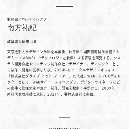
取締役／Webディレクター
南方祐紀
岐阜県大垣市出身
東京造形大学デザイン学科を卒業後、岐阜県立国際情報科学芸術アカ
デミー（IAMAS）でテクノロジーと映像による表現を研究する。シス
テム開発会社やコンテンツ制作会社でデザイナー、ディレクターとし
て制作・開発に従事した後、2004年にトータルデザインオフィス
「株式会社グラスプ アット ジ エアー」に入社。Web・UI/UXディレ
クターとして、Webサイト、スマホアプリ、デジタルサイネージなど
の案件で仕様策定や設計、制作、開発を数多く手がける。2009年、
同社代表取締役に就任。2021年、響株式会社に参画。
company