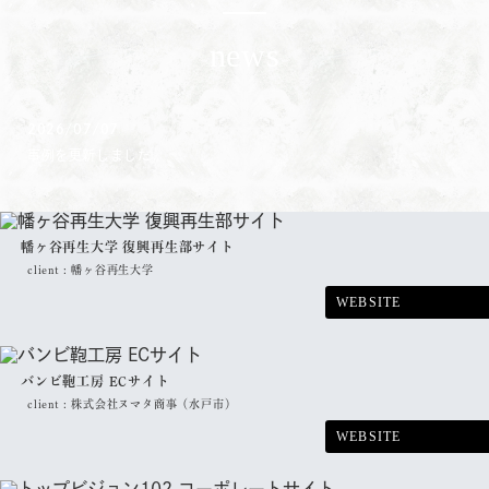
news
2026/07/07
事例を更新しました。
幡ヶ谷再生大学 復興再生部サイト
client :
幡ヶ谷再生大学
WEBSITE
バンビ鞄工房 ECサイト
client :
株式会社ヌマタ商事（水戸市）
WEBSITE