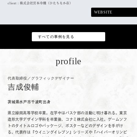
client :
株式会社宮本冷機（ひたちなか市）
WEBSITE
すべての事例を見る
profile
代表取締役／グラフィックデザイナー
吉成俊輔
茨城県水戸市千波町出身
県立緑岡高等学校卒業。在学中はバスケ部の活動に明け暮れる。東京
造形大学デザイン学科を卒業後、コナミ株式会社に入社。ゲームソフ
トのタイトルロゴやパッケージ、ポスターなどのデザインを手がけ
る。代表作は『ウイニングイレブン』シリーズや『ハイパーオリンピ