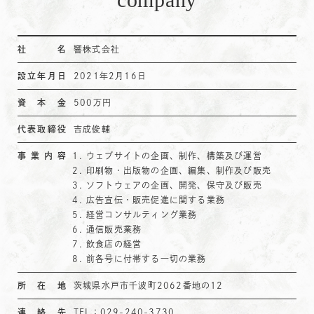
社名
響株式会社
設立年月日
2021年2月16日
資本金
500万円
代表取締役
吉成俊輔
事業内容
ウェブサイトの企画、制作、構築及び運営
印刷物・出版物の企画、編集、制作及び販売
ソフトウェアの企画、開発、保守及び販売
広告宣伝・販売促進に関する業務
経営コンサルティング業務
通信販売業務
飲食店の経営
前各号に付帯する一切の業務
所在地
茨城県水戸市千波町2062番地の12
連絡先
TEL：029-240-3730