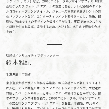
ック イン ナガノ』など。2000年にトータルデザインオフィス「株式
会社グラスプ アット ジ エアー」の設立に参画。テレビ番組のタイト
ルロゴやオープニングタイトル、ジャニーズ事務所所属タレントの舞
台パンフレットなど、エンターテインメント案件を中心に、映像、印
刷物、Webサイトのデザインを数多く手がける。東京で培ったスキル
と経験を生まれ故郷に還元するため、2021年に水戸市で響株式会社
を設立。
取締役／クリエイティブディレクター
鈴木雅紀
千葉県成田市出身
東京造形大学デザイン学科を卒業後、株式会社テレビ朝日クリエイト
に入社。テレビ番組のオープニングタイトルのデザインや、生放送に
対応したバーチャルセットとキャラクターの制作などを手がける。数
年のフリーランス活動を経て、2000年にトータルデザインオフィス
「株式会社グラスプ アット ジ エアー」を設立。印刷物、Webサイ
ト、映像はもちろん、デジタルサイネージやスマホアプリまで対応で