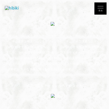
目次
響株式会社は、グラフィックデザイナー、クリエイティブディレクタ
ー、中小企業診断士からなるデザイン会社です。
「経営課題をデザイン
の力で解決する」 をミッションに掲げ、2021年に茨城県水戸市で創業し
ました。
Webサイトや印刷物、動画、デジタルサイネージ、スマホアプ
リなど幅広い媒体を武器に、
企画・制作から運用までワンストップでの
対応が可能です。
人材採用、販売促進、ブランド構築などの経営課題
に“響く”、
新たな体験を日々創作し続けています。
経営課題をデザインの力で解決する