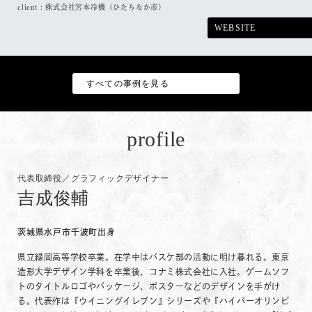
client :
株式会社宮本冷機（ひたちなか市）
WEBSITE
すべての事例を見る
profile
代表取締役／グラフィックデザイナー
吉成俊輔
茨城県水戸市千波町出身
県立緑岡高等学校卒業。在学中はバスケ部の活動に明け暮れる。東京
造形大学デザイン学科を卒業後、コナミ株式会社に入社。ゲームソフ
トのタイトルロゴやパッケージ、ポスターなどのデザインを手がけ
る。代表作は『ウイニングイレブン』シリーズや『ハイパーオリンピ