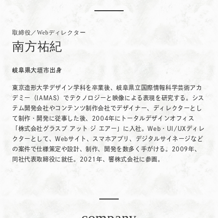
取締役／Webディレクター
南方祐紀
岐阜県大垣市出身
東京造形大学デザイン学科を卒業後、岐阜県立国際情報科学芸術アカ
デミー（IAMAS）でテクノロジーと映像による表現を研究する。シス
テム開発会社やコンテンツ制作会社でデザイナー、ディレクターとし
て制作・開発に従事した後、2004年にトータルデザインオフィス
「株式会社グラスプ アット ジ エアー」に入社。Web・UI/UXディレ
クターとして、Webサイト、スマホアプリ、デジタルサイネージなど
の案件で仕様策定や設計、制作、開発を数多く手がける。2009年、
同社代表取締役に就任。2021年、響株式会社に参画。
company