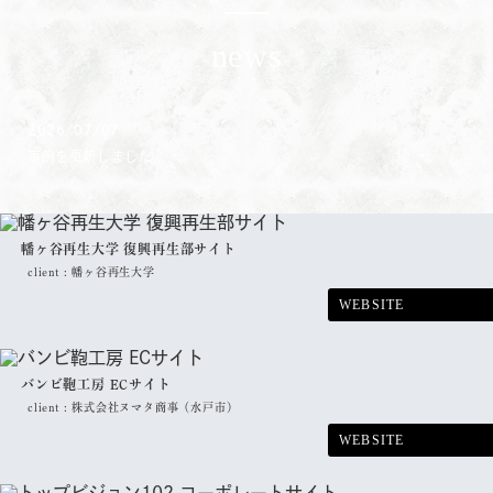
news
2026/07/07
事例を更新しました。
幡ヶ谷再生大学 復興再生部サイト
client :
幡ヶ谷再生大学
WEBSITE
バンビ鞄工房 ECサイト
client :
株式会社ヌマタ商事（水戸市）
WEBSITE