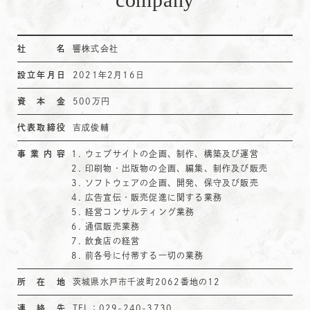
社名
響株式会社
設立年月日
2021年2月16日
資本金
500万円
代表取締役
吉成俊輔
事業内容
ウェブサイトの企画、制作、構築及び運営
印刷物・出版物の企画、編集、制作及び販売
ソフトウェアの企画、開発、保守及び販売
広告宣伝・販売促進に関する業務
経営コンサルティング業務
通信販売業務
飲食店の経営
前各号に付帯する一切の業務
所在地
茨城県水戸市千波町2062番地の12
連絡先
TEL：029-240-3730